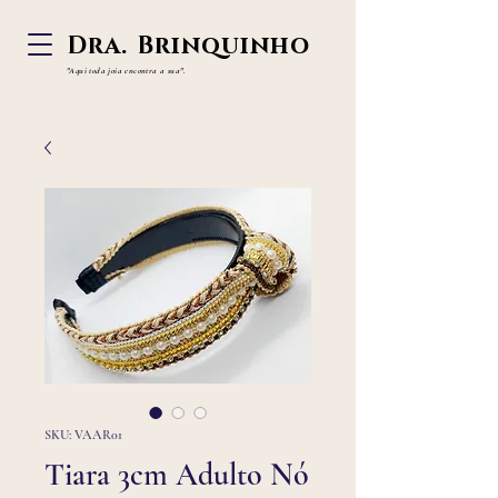
Dra. Brinquinho
"Aqui toda joia
encontra a sua".
SKU: VAAR01
Tiara 3cm Adulto Nó