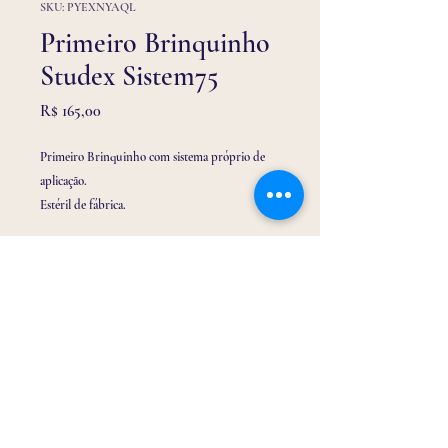
SKU: PYEXNYAQL
Primeiro Brinquinho
Studex Sistem75
Preço
R$ 165,00
Primeiro Brinquinho com sistema próprio de
aplicação.
Estéril de fábrica.
Hipoalergênico.
Em aço cirúrgico banhado em ouro 24k.
Utilizado para perfuração em lóbulo, aplicação
de 2° e 3° furinho (adulto e infantil).
Valor com a perfuração inclusa.
Email:
drabrinquinho@gmail.com
Telefone/ Whatssap:
(32) 9 9116 3150
Endereço: Rua Tiradentes 213, loja 01 Centro -