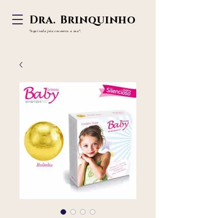
Dra. Brinquinho
"Aqui toda joia
encontra a sua".