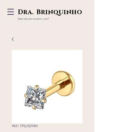
Dra. Brinquinho
"Aqui toda joia
encontra a sua".
SKU: TPJ2ZJZMH