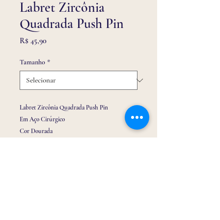
Labret Zircônia
Quadrada Push Pin
Preço
R$ 45,90
Tamanho
*
Labret Zircônia Quadrada Push Pin
Em Aço Cirúrgico
Cor Dourada
Tamanho da Pedra: 2mm
Tamanho variável
Ideal para perfurações em tragus, hélix, conch,
escafa e lóbulo.