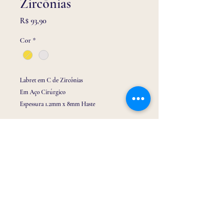
Zircônias
Preço
R$ 93,90
Cor
*
Labret em C de Zircônias
Em Aço Cirúrgico
Espessura 1.2mm x 8mm Haste
Ideal para perfurações em Hélix, Conch e
Escafa.
Email:
drabrinquinho@gmail.com
Telefone/ Whatssap:
(32) 9 9116 3150