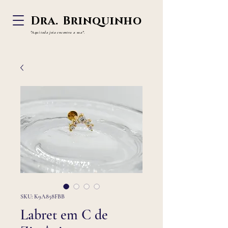
Dra. Brinquinho
"Aqui toda joia
encontra a sua".
SKU: K9A858FBB
Labret em C de