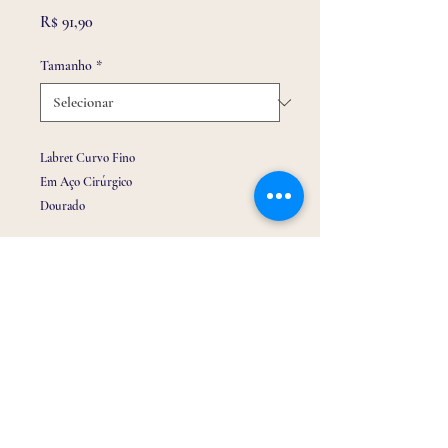
Preço
R$ 91,90
Tamanho
*
Labret Curvo Fino
Em Aço Cirúrgico
Dourado
Ideal para perfurações em hélix, e conch.
Email:
drabrinquinho@gmail.com
Telefone/ Whatssap:
(32) 9 9116 3150
Endereço: Rua Tiradentes 213, loja 01 Centro -