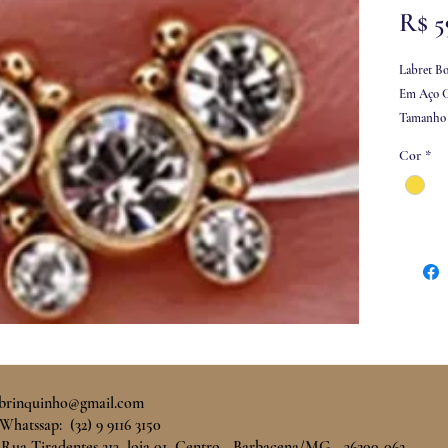
R$ 5
Labret Bo
Em Aço C
Tamanho 
Espessur
Cor
*
Ideal para
conch
brinquinho@gmail.com
Whatssap: (32) 9 9116 3150
 Rua Tiradentes 213, loja 01 Centro - Barbacena/MG - 36200-062