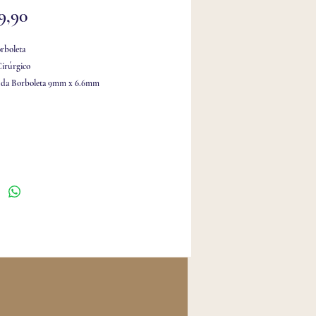
Preço
9,90
rboleta
irúrgico
da Borboleta 9mm x 6.6mm
a 1.2mm x 6mm Haste
 atualizações em escafa, lobulo, tragus, hélix,