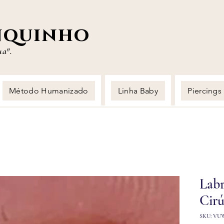
nquinho
ua".
Método Humanizado
Linha Baby
Piercings
Labr
Cirú
SKU: VU