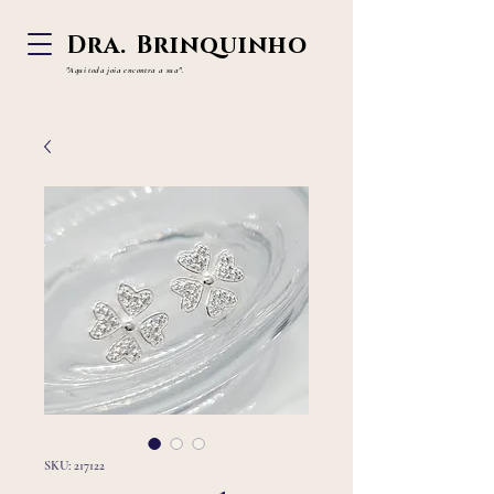
Dra. Brinquinho
"Aqui toda joia
encontra a sua".
SKU: 217122