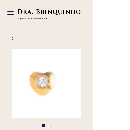
Dra. Brinquinho
"Aqui toda joia
encontra a sua".