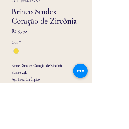
SKU: NWM9PYZNB
Brinco Studex
Coração de Zircônia
Preço
R$ 53,90
Cor
*
Brinco Studex Coração de Zircônia
Banho 24k
Aço Inox Cirúrgico
Antialérgico e Estéril
Ideal para atualização de perfurações em bebês,
2º e 3º furo.