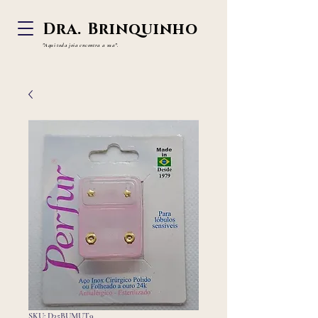
Dra. Brinquinho
"Aqui toda joia
encontra a sua".
SKU: D35BUMUT9