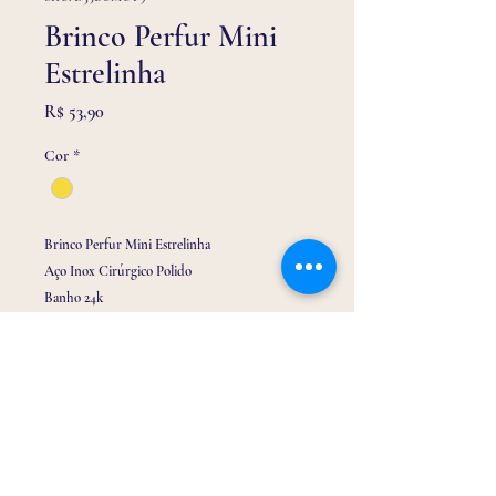
Brinco Perfur Mini
Estrelinha
Preço
R$ 53,90
Cor
*
Brinco Perfur Mini Estrelinha
Aço Inox Cirúrgico Polido
Banho 24k
Antialérgico e Estéril
Indicado para atualização em bebês
Tarraxa Borboleta