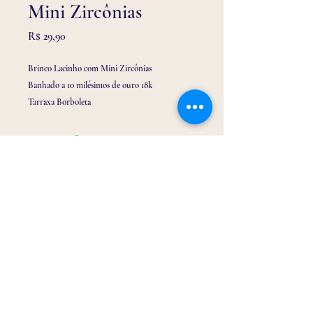
Mini Zircônias
Preço
R$ 29,90
Brinco Lacinho com Mini Zircônias
Banhado a 10 milésimos de ouro 18k
Tarraxa Borboleta
Tamanho M
Email:
drabrinquinho@gmail.com
Telefone/ Whatssap:
(32) 9 9116 3150
Endereço: Rua Tiradentes 213, loja 01 Centro -
Barbacena/MG -
36200-062
@drabrinquinho