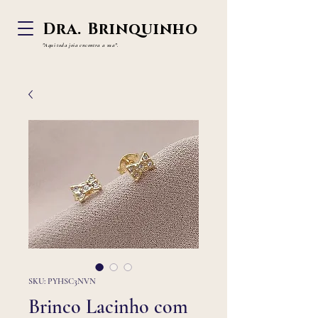
Dra. Brinquinho
"Aqui toda joia
encontra a sua".
SKU: PYHSC3NVN
Brinco Lacinho com