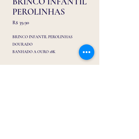
BRINCO INFANTIL
PEROLINHAS
Preço
R$ 39,90
BRINCO INFANTIL PEROLINHAS
DOURADO
BANHADO A OURO 18K
ACOMPANHA TARRAXA BABY E
BORBOLETA
Email:
drabrinquinho@gmail.com
Telefone/ Whatssap:
(32) 9 9116 3150
Endereço: Rua Tiradentes 213, loja 01 Centro -
Barbacena/MG -
36200-062