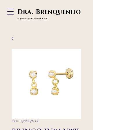
Dra. Brinquinho
"Aqui toda joia
encontra a sua".
SKU: U7N6P5WXZ