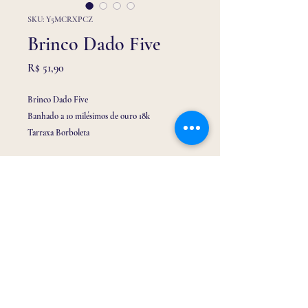
SKU: Y5MCRXPCZ
Brinco Dado Five
Preço
R$ 51,90
Brinco Dado Five
Banhado a 10 milésimos de ouro 18k
Tarraxa Borboleta
Tamanho P
Email:
drabrinquinho@gmail.com
Telefone/ Whatssap:
(32) 9 9116 3150
Endereço: Rua Tiradentes 213, loja 01 Centro -