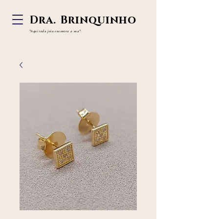
Dra. Brinquinho
"Aqui toda joia
encontra a sua".