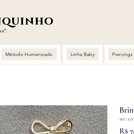
nquinho
ua".
Método Humanizado
Linha Baby
Piercings
Bri
SKU: X5
R$ 7