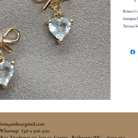
Brinco Co
Semijoia 
Tarraxa b
Tamanho
brinquinho@gmail.com
Whatssap: (32) 9 9116 3150
 Rua Tiradentes 213, loja 01 Centro - Barbacena/MG - 36200-062