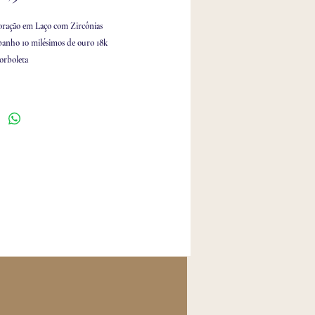
ração em Laço com Zircônias
banho 10 milésimos de ouro 18k
orboleta
 P