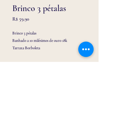
Brinco 3 pétalas
Preço
R$ 59,90
Brinco 3 pétalas
Banhado a 10 milésimos de ouro 18k
Tarraxa Borboleta
Tamanho P
Email:
drabrinquinho@gmail.com
Telefone/ Whatssap:
(32) 9 9116 3150
Endereço: Rua Tiradentes 213, loja 01 Centro -
Barbacena/MG -
36200-062
@drabrinquinho