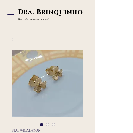
Dra. Brinquinho
"Aqui toda joia
encontra a sua".
SKU: WB4XD6ZQN