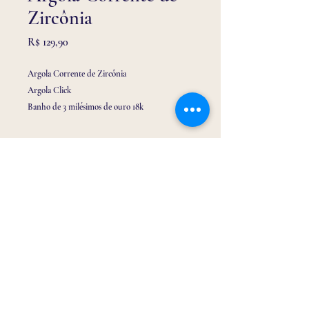
Zircônia
Preço
R$ 129,90
Argola Corrente de Zircônia
Argola Click
Banho de 3 milésimos de ouro 18k
Email:
drabrinquinho@gmail.com
Telefone/ Whatssap:
(32) 9 9116 3150
Endereço: Rua Tiradentes 213, loja 01 Centro -
Barbacena/MG -
36200-062
@drabrinquinho