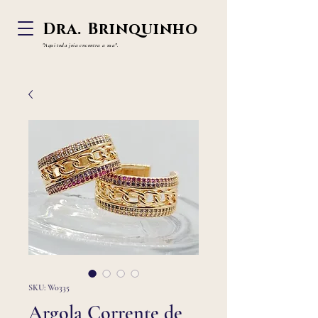
Dra. Brinquinho
"Aqui toda joia
encontra a sua".
SKU: W0335
Argola Corrente de