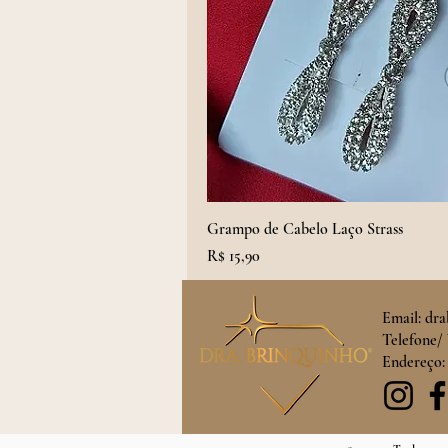
Grampo de Cabelo Laço Strass
Preço
R$ 15,90
Email:
dra
Telefone/ 
Endereço: