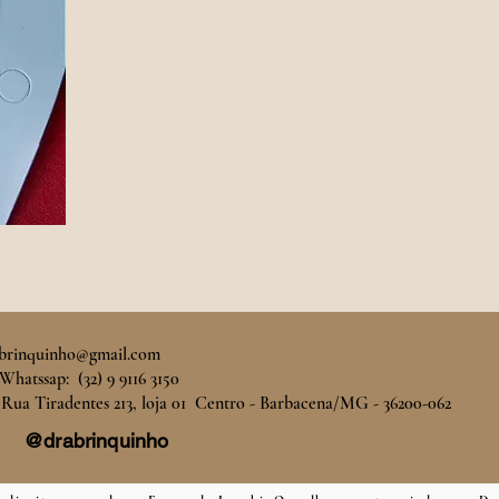
brinquinho@gmail.com
Whatssap: (32) 9 9116 3150
 Rua Tiradentes 213, loja 01 Centro - Barbacena/MG - 36200-062
@drabrinquinho